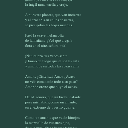
la frágil rama vacila y cruje.
A nuestras plantas, que van inciertas
y al azar cruzan calles desiertas,
se precipitan las hojas muertas.
Pasó la suave melancolía
de la mañana. ¡Ved qué alegría
flota en el aire, señora mía!
¡Naturaleza tres veces santa
¡Himno de fuego que el sol levanta
y amor que en todas las cosas canta:
Amor... ¿Oísteis...? Amor. ¿Acaso
no véis cómo arde todo a su paso?
Amor de otoño que huye el ocaso.
Dejad, señora, que un breve instante
pose mis labios, como un amante,
en el extremo de vuestro guante.
Como un amante que ve de hinojos
la maravilla de vuestros ojos,
de vuestros labios frescos y rojos;