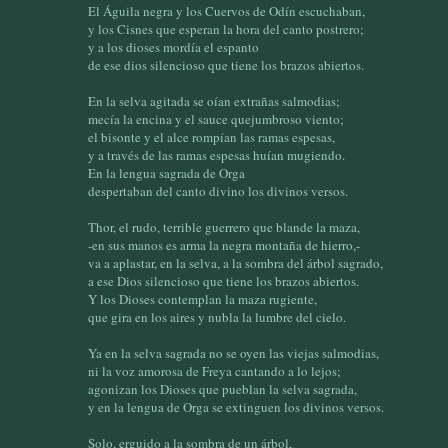
El Águila negra y los Cuervos de Odín escuchaban,
y los Cisnes que esperan la hora del canto postrero;
y a los dioses mordía el espanto
de ese dios silencioso que tiene los brazos abiertos.
En la selva agitada se oían extrañas salmodias;
mecía la encina y el sauce quejumbroso viento;
el bisonte y el alce rompían las ramas espesas,
y a través de las ramas espesas huían mugiendo.
En la lengua sagrada de Orga
despertaban del canto divino los divinos versos.
Thor, el rudo, terrible guerrero que blande la maza,
-en sus manos es arma la negra montaña de hierro,-
va a aplastar, en la selva, a la sombra del árbol sagrado,
a ese Dios silencioso que tiene los brazos abiertos.
Y los Dioses contemplan la maza rugiente,
que gira en los aires y nubla la lumbre del cielo.
Ya en la selva sagrada no se oyen las viejas salmodias,
ni la voz amorosa de Freya cantando a lo lejos;
agonizan los Dioses que pueblan la selva sagrada,
y en la lengua de Orga se extinguen los divinos versos.
Solo, erguido a la sombra de un árbol,