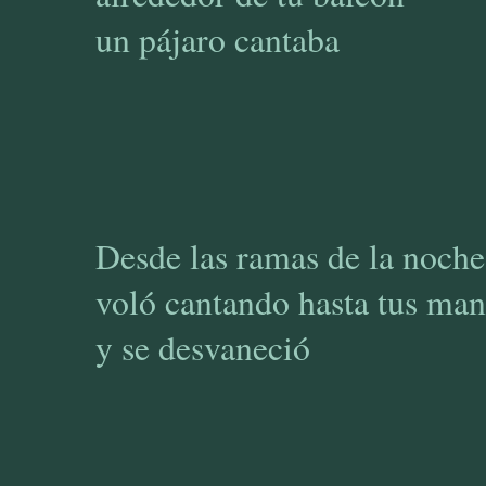
un pájaro cantaba
Todo es d
en el ama
no hay 
Desde las ramas de la noche
voló cantando hasta tus ma
y se desvaneció
¿Adónde ir
si la mañan