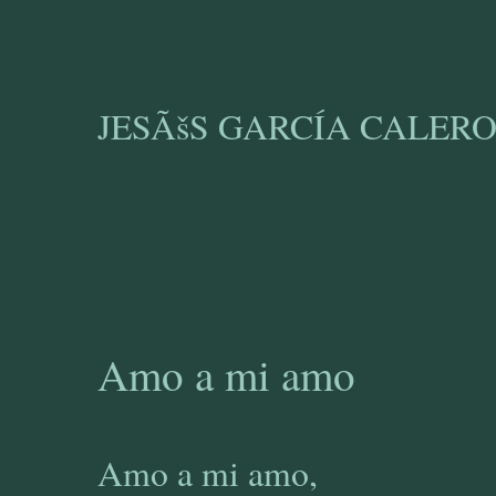
en cantos qu
y nunca nos
JESÃšS GARCÍA CALER
Amo a mi amo
Amo a mi amo,