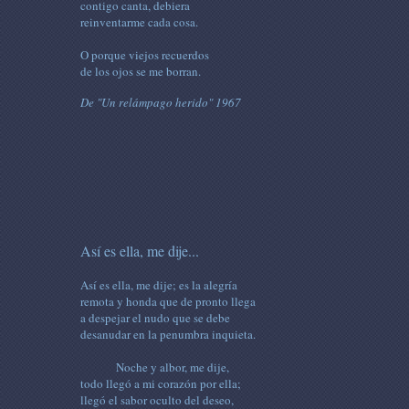
contigo canta, debiera
reinventarme cada cosa.
O porque viejos recuerdos
de los ojos se me borran.
De "Un relámpago herido" 1967
Así es ella, me dije...
Así es ella, me dije; es la alegría
remota y honda que de pronto llega
a despejar el nudo que se debe
desanudar en la penumbra inquieta.
Noche y albor, me dije,
todo llegó a mi corazón por ella;
llegó el sabor oculto del deseo,